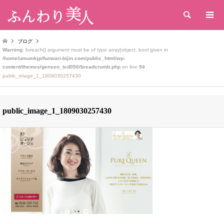
検索
ブログ
Warning
: foreach() argument must be of type array|object, bool given in
/home/umumkjp/funwari-bijin.com/public_html/wp-
content/themes/gensen_tcd050/breadcrumb.php
on line
94
public_image_1_1809030257430
public_image_1_1809030257430