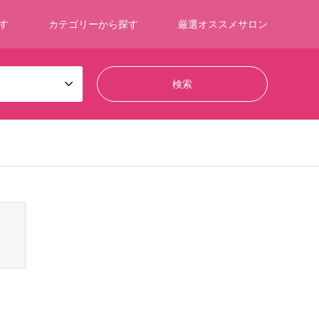
す
カテゴリーから探す
厳選オススメサロン
ontent/themes/gensen_tcd050/breadcrumb.php
on line
94