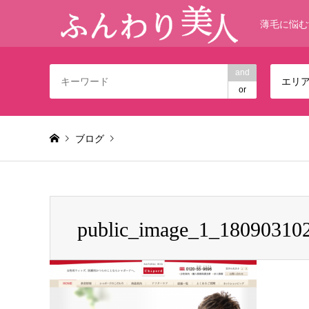
薄毛に悩む
and
エリ
or
ブログ
Warning
: foreach() argument must be of type array|object,
public_image_1_18090310
public_image_1_1809031025000