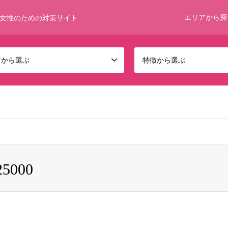
エリアから探
女性のための対策サイト
アから選ぶ
特徴から選ぶ
 bool given in
/home/umumkjp/funwari-bijin.com/public_html/wp-c
25000