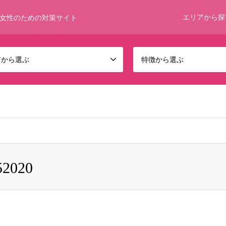
エリアから探
女性のための対策サイト
アから選ぶ
特徴から選ぶ
 bool given in
/home/umumkjp/funwari-bijin.com/public_html/wp-c
52020