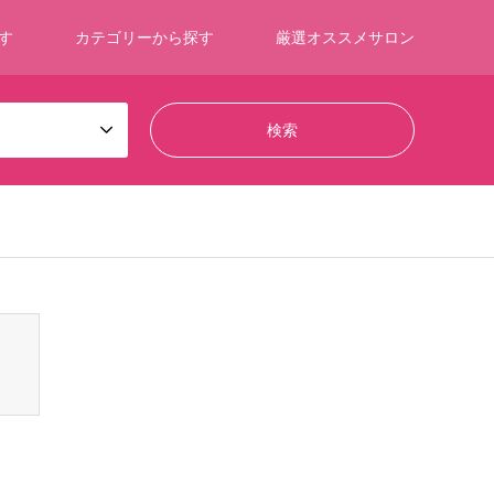
す
カテゴリーから探す
厳選オススメサロン
ontent/themes/gensen_tcd050/breadcrumb.php
on line
94