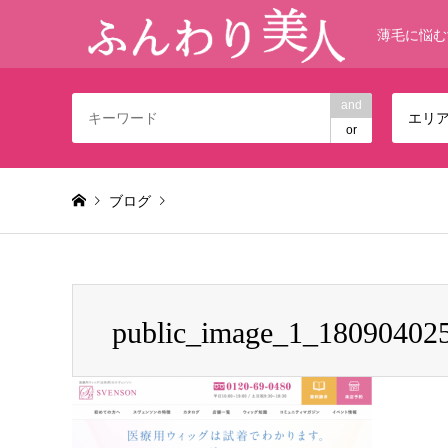
薄毛に悩む
and
エリ
or
ブログ
Warning
: foreach() argument must be of type array|object,
public_image_1_18090402
public_image_1_1809040252020