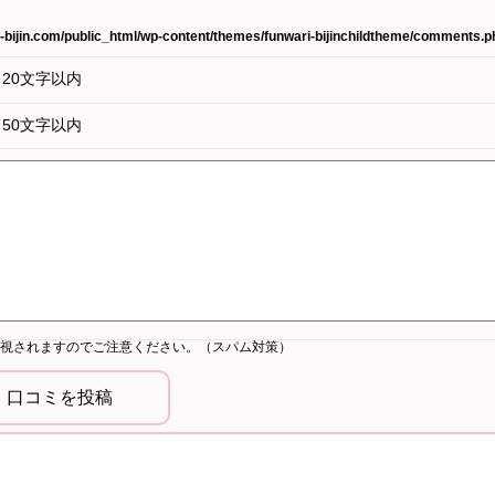
bijin.com/public_html/wp-content/themes/funwari-bijinchildtheme/comments.p
20文字以内
50文字以内
視されますのでご注意ください。（スパム対策）