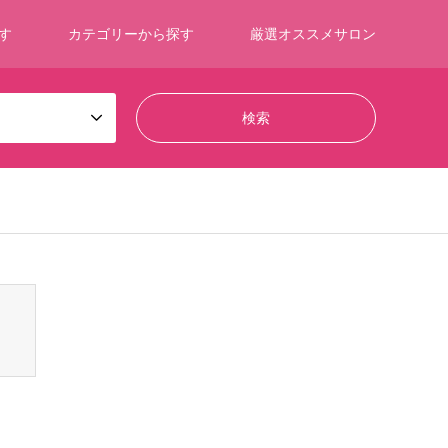
す
カテゴリーから探す
厳選オススメサロン
ontent/themes/gensen_tcd050/breadcrumb.php
on line
94