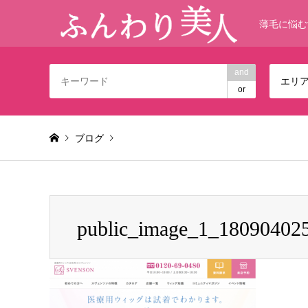
薄毛に悩む
and
エリ
or
ブログ
Warning
: foreach() argument must be of type array|object,
public_image_1_18090402
public_image_1_1809040254430