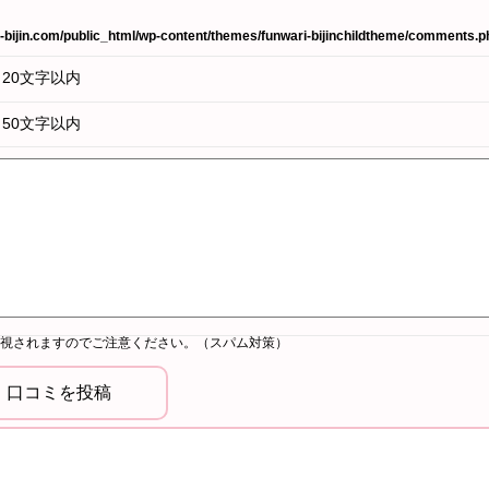
bijin.com/public_html/wp-content/themes/funwari-bijinchildtheme/comments.p
20文字以内
50文字以内
視されますのでご注意ください。（スパム対策）