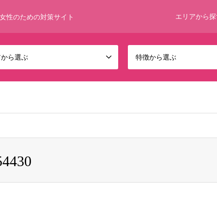
エリアから探
女性のための対策サイト
アから選ぶ
特徴から選ぶ
 bool given in
/home/umumkjp/funwari-bijin.com/public_html/wp-c
54430