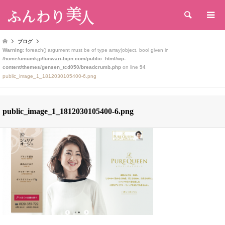
検索
ブログ
Warning
: foreach() argument must be of type array|object, bool given in
/home/umumkjp/funwari-bijin.com/public_html/wp-
content/themes/gensen_tcd050/breadcrumb.php
on line
94
public_image_1_1812030105400-6.png
public_image_1_1812030105400-6.png