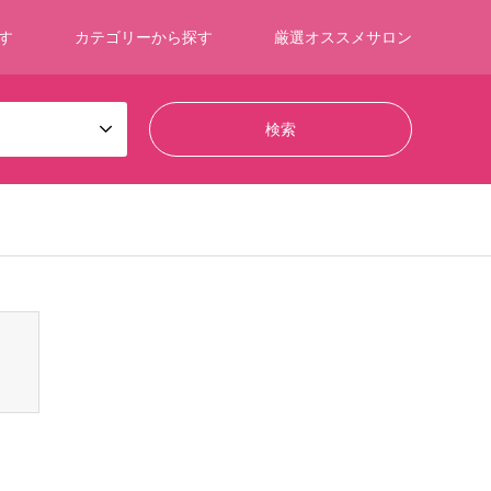
す
カテゴリーから探す
厳選オススメサロン
ontent/themes/gensen_tcd050/breadcrumb.php
on line
94