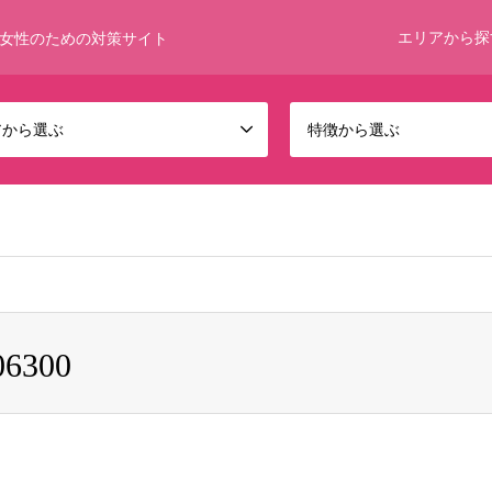
エリアから探
女性のための対策サイト
アから選ぶ
特徴から選ぶ
 bool given in
/home/umumkjp/funwari-bijin.com/public_html/wp-c
06300