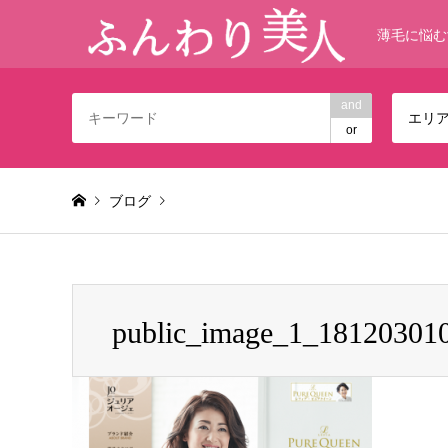
薄毛に悩む
and
エリ
or
ブログ
Warning
: foreach() argument must be of type array|object,
public_image_1_18120301
public_image_1_1812030106300