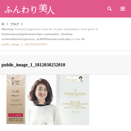
検索
ブログ
Warning
: foreach() argument must be of type array|object, bool given in
/home/umumkjp/funwari-bijin.com/public_html/wp-
content/themes/gensen_tcd050/breadcrumb.php
on line
94
public_image_1_1812030252010
public_image_1_1812030252010