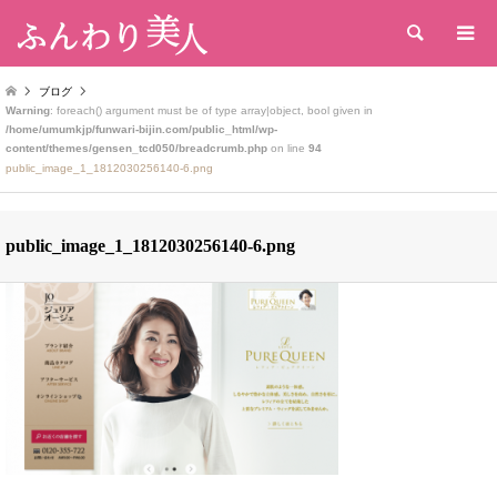
検索
ブログ
Warning
: foreach() argument must be of type array|object, bool given in
/home/umumkjp/funwari-bijin.com/public_html/wp-
content/themes/gensen_tcd050/breadcrumb.php
on line
94
public_image_1_1812030256140-6.png
public_image_1_1812030256140-6.png