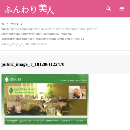
検索
ブログ
Warning
: foreach() argument must be of type array|object, bool given in
/home/umumkjp/funwari-bijin.com/public_html/wp-
content/themes/gensen_tcd050/breadcrumb.php
on line
94
public_image_1_1812061122470
public_image_1_1812061122470